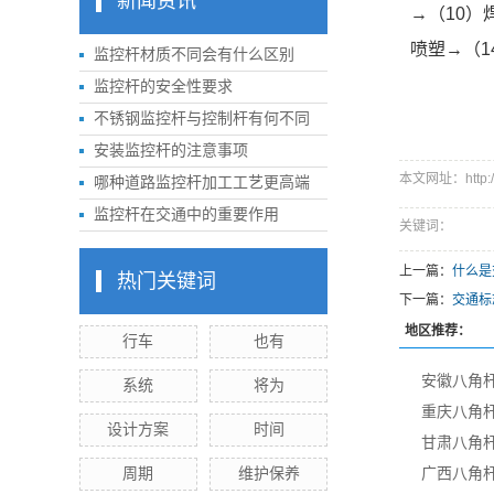
新闻资讯
→（10）
喷塑→（1
监控杆材质不同会有什么区别
监控杆的安全性要求
不锈钢监控杆与控制杆有何不同
安装监控杆的注意事项
本文网址：http://w
哪种道路监控杆加工工艺更高端
监控杆在交通中的重要作用
关键词：
上一篇：
什么是
热门关键词
下一篇：
交通标
地区推荐：
行车
也有
安徽八角
系统
将为
重庆八角
设计方案
时间
甘肃八角
周期
维护保养
广西八角