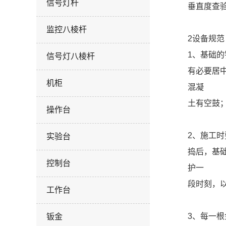
信号灯杆
垂直度查验
监控八棱杆
2设备规范
1、基础
信号灯八棱杆
有必要居
机柜
混凝
土有空鼓
操作台
2、施工
实验台
捣后，基础
控制台
护一
段时刻，
工作台
3、每一
钣金