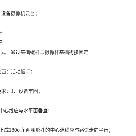
：设备摄像机云台；
杆
杆
备方式：通过基础螺杆与摄像杆基础衔接固定
东西：活动扳手；
要求：1、设备牢固；
杆中心线应与水平面垂直；
上成180o 角两腰形孔的中心连线应与路途走向平行；