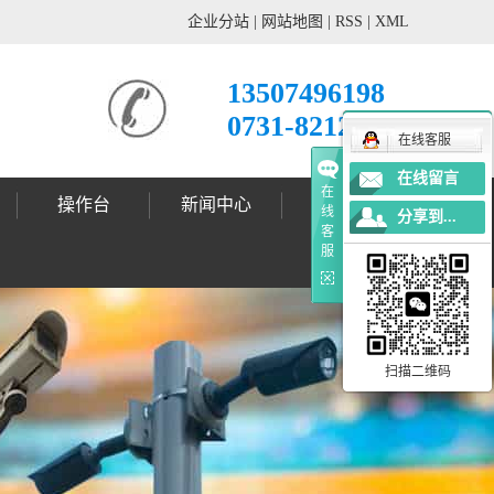
企业分站
|
网站地图
|
RSS
|
XML
13507496198
0731-82121678
在线客服
在线留言
在
操作台
新闻中心
工程案例
线
分享到...
客
公司动态
行业新闻
技术支持
标志杆案例
标志牌案例
信号灯案例
灯杆案例
更多案例
服
扫描二维码