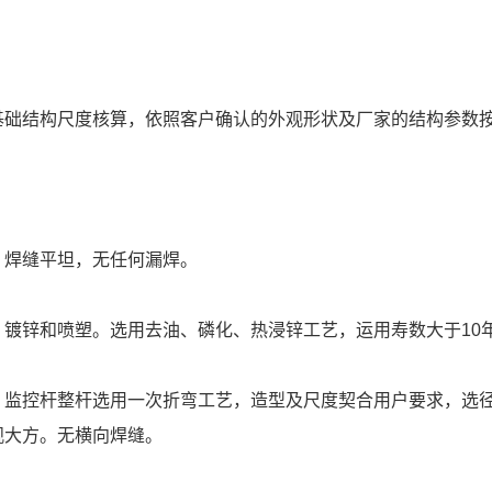
：
基础结构尺度核算，依照客户确认的外观形状及厂家的结构参数按
：
，焊缝平坦，无任何漏焊。
：镀锌和喷塑。选用去油、磷化、热浸锌工艺，运用寿数大于10
：监控杆整杆选用一次折弯工艺，造型及尺度契合用户要求，选径
观大方。无横向焊缝。