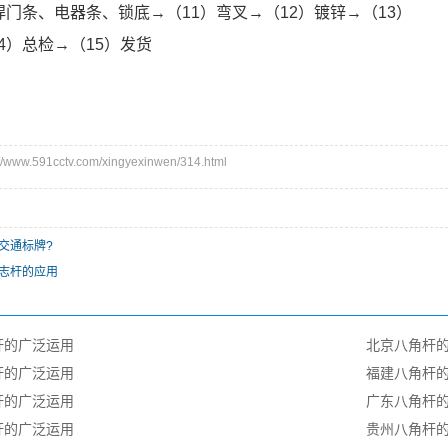
焊门条、电器条、锁底→（11）弯叉→（12）镀锌→（13）
4）总检→（15）发货
ww.591cctv.com/xingyexinwen/314.html
交通标牌?
志杆的应用
杆的广泛运用
北京八角杆
杆的广泛运用
福建八角杆
杆的广泛运用
广东八角杆
杆的广泛运用
贵州八角杆