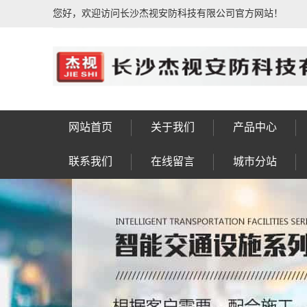
您好，欢迎访问长沙杰视安防科技有限公司官方网站！
网站首页
关于我们
产品中心
公司简介
荣誉资质
公司相册
企业文化
发展历程
售后服务
联系我们
人行通道闸系统
动态人脸识别系
IPTV电视系统
信号灯八棱杆
车牌识别系统
车位引导系统
楼宇对讲系统
公共广播系统
防盗报警系统
门禁考勤系统
视频会议系统
综合布线系统
电子围栏系统
视频监控系统
F型显示屏杆
LED景观灯
太阳能路灯
监控八棱杆
监控电视墙
智慧灯杆
信号灯杆
监控杆
标志杆
龙门架
高杆灯
操作台
实验台
控制台
工作台
设备箱
机柜
钣金
岗亭
联系我们
在线留言
城市分站
统