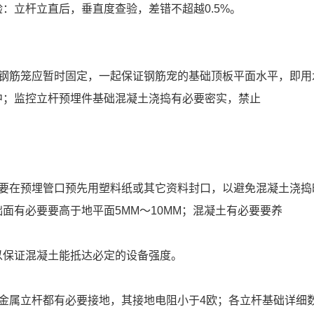
：立杆立直后，垂直度查验，差错不超越0.5%。
的钢筋笼应暂时固定，一起保证钢筋宠的基础顶板平面水平，即用
中；监控立杆预埋件基础混凝土浇捣有必要密实，禁止
；
时要在预埋管口预先用塑料纸或其它资料封口，以避免混凝土浇捣
面有必要要高于地平面5MM～10MM；混凝土有必要要养
以保证混凝土能抵达必定的设备强度。
根金属立杆都有必要接地，其接地电阻小于4欧；各立杆基础详细