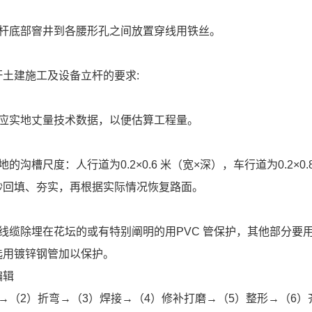
像杆底部窨井到各腰形孔之间放置穿线用铁丝。
杆土建施工及设备立杆的要求:
方应实地丈量技术数据，以便估算工程量。
地的沟槽尺度：人行道为0.2×0.6 米（宽×深），车行道为0.2×0
砂回填、夯实，再根据实际情况恢复路面。
的线缆除埋在花坛的或有特别阐明的用PVC 管保护，其他部分要
选用镀锌钢管加以保护。
编辑
→（2）折弯→（3）焊接→（4）修补打磨→（5）整形→（6）