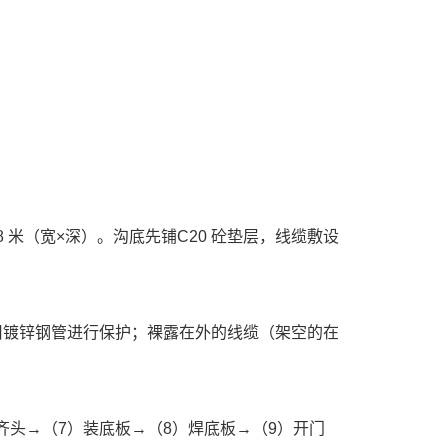
.8 米（宽×深）。沟底先铺C20 砼垫层，线缆敷设
用镀锌钢管进行保护；裸露在外的线缆（架空的在
齐头→（7）装底板→（8）焊底板→（9）开门