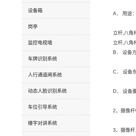
设备箱
A． 用途
岗亭
立杆,八角
监控电视墙
立杆,八角
B． 设
车牌识别系统
C． 设备
人行通道闸系统
动态人脸识别系统
D． 设备
车位引导系统
2、摄像
楼宇对讲系统
3、摄像杆