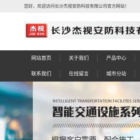
您好，欢迎访问长沙杰视安防科技有限公司官方网站！
网站首页
关于我们
产品中心
公司简介
荣誉资质
公司相册
企业文化
发展历程
售后服务
联系我们
人行通道闸系统
动态人脸识别系
IPTV电视系统
信号灯八棱杆
车牌识别系统
车位引导系统
楼宇对讲系统
公共广播系统
防盗报警系统
门禁考勤系统
视频会议系统
综合布线系统
电子围栏系统
视频监控系统
F型显示屏杆
LED景观灯
太阳能路灯
监控八棱杆
监控电视墙
智慧灯杆
信号灯杆
监控杆
标志杆
龙门架
高杆灯
操作台
实验台
控制台
工作台
设备箱
机柜
钣金
岗亭
联系我们
在线留言
城市分站
统