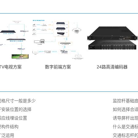
PTV电视方案
数字前端方案
24路高清编码器
规格尺寸一般是多少
监控杆基础
杆安装位置的选择
如何选择合
感应线埋设位置
诱导屏杆出
要构件结构
什么是交通标
广泛运用
交通标志杆