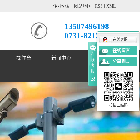
企业分站
|
网站地图
|
RSS
|
XML
13507496198
0731-82121678
在线客服
在线留言
在
操作台
新闻中心
工程案例
线
分享到...
客
公司动态
行业新闻
技术支持
标志杆案例
标志牌案例
信号灯案例
灯杆案例
更多案例
服
扫描二维码