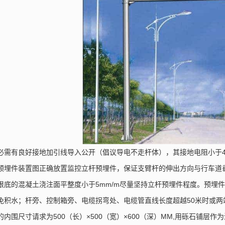
有良好接地加引线导入公开（倡议导电不走杆体），其接地电阻小于4
预埋件装置图正确放置监控立杆预埋件，保证支臂杆的伸出方向与行车道
的混凝土浇注面平整度小于5mm/m尽量坚持立杆预埋件程度。预埋件法兰
免积水；杆旁、控制箱旁、电缆拐弯处、电缆管直线长度超越50米时或两
内围尺寸请求为500（长）×500（宽）×600（深）MM,用砾石铺层