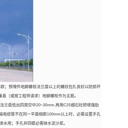
欧；预埋件地脚螺栓法兰盘以上的螺纹包扎良好以防损坏
垂直（或按工程师请求）地脚螺栓作为主筋。
盘低出四周空中20~30mm,再用C25细石砼把增强肋
端电缆管不在同一平面相距100mm以上时，必需设置手孔
作为渗水用；手孔井四壁必需抹水泥沙浆。