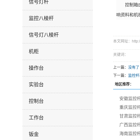
信号灯杆
控制箱由设
响资料和机
监控八棱杆
信号灯八棱杆
本文网址：http://w
机柜
关键词：
操作台
上一篇：
没有了
下一篇：
监控杆
实验台
地区推荐：
安徽监控
控制台
重庆监控
甘肃监控
工作台
广西监控
海南监控
钣金