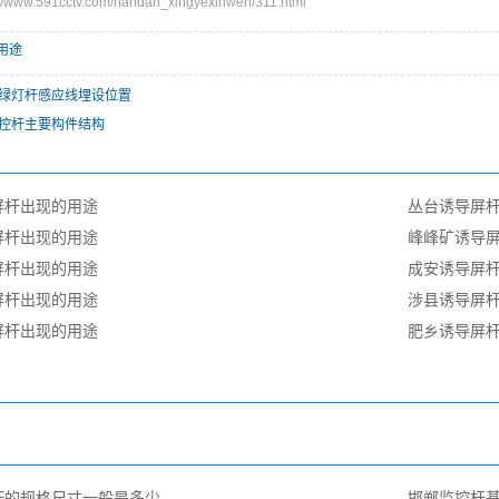
ww.591cctv.com/handan_xingyexinwen/311.html
用途
绿灯杆感应线埋设位置
控杆主要构件结构
屏杆出现的用途
丛台诱导屏
屏杆出现的用途
峰峰矿诱导
屏杆出现的用途
成安诱导屏
屏杆出现的用途
涉县诱导屏
屏杆出现的用途
肥乡诱导屏
杆的规格尺寸一般是多少
邯郸监控杆