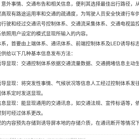
、意外事情、交通布告和相关信息，便利其选择最佳出行路径，
提高现有路途运用率和交通的疏通度，为驾驶人员安全快速行车
的行驶和经过交通讯号控制体系、交通流采集体系、交通电视监
系依照用户设定的模式显现所输入的内容。
体系，首要由上端体系、通讯体系、前端控制体系及LED诱导标
给以下几种基本信息发布方法：
显现：交通控制体系依据交通流量数据、交通拥堵信息主动生
显现：将突发性事情、气候状况等信息人工经过控制体系发往
制体系定时发送显现。
显现：能显现通用的交通讯息，如交通法规、宣传标语等，依
时刻可经过体系更改。
内容预先存储到诱导屏本地的存储介质，在通讯断开等情况下