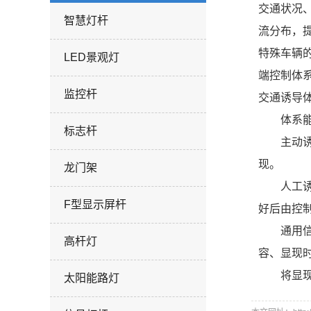
交通状况
智慧灯杆
流分布，
特殊车辆
LED景观灯
端控制体
监控杆
交通诱导
体系能供
标志杆
主动诱导
现。
龙门架
人工诱导
F型显示屏杆
好后由控
通用信息
高杆灯
容、显现
将显现的
太阳能路灯