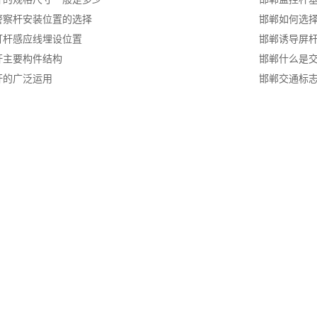
警察杆安装位置的选择
邯郸如何选
灯杆感应线埋设位置
邯郸诱导屏
杆主要构件结构
邯郸什么是交
杆的广泛运用
邯郸交通标