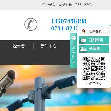
企业分站
|
网站地图
|
RSS
|
XML
13507496198
0731-82121678
在线客服
在线留言
在
操作台
新闻中心
工程案例
线
分享到...
客
公司动态
行业新闻
技术支持
标志杆案例
标志牌案例
信号灯案例
灯杆案例
更多案例
服
扫描二维码