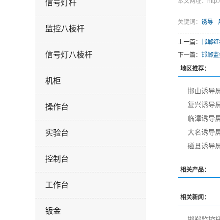
本文网址：http://w
信号灯杆
关键词：
诱导
监控八棱杆
上一篇：
邯郸红
信号灯八棱杆
下一篇：
邯郸监
地区推荐：
机柜
邯山诱导
复兴诱导
操作台
临漳诱导
大名诱导
实验台
磁县诱导
控制台
相关产品：
工作台
相关新闻：
钣金
邯郸监控