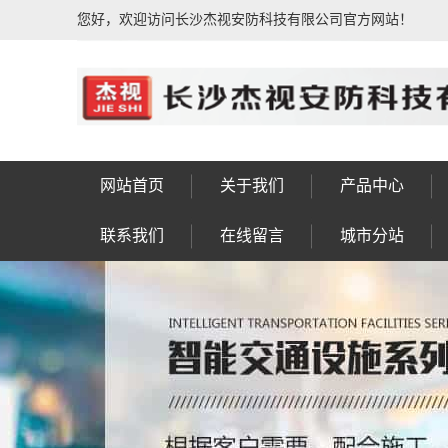
您好，欢迎访问长沙杰视安防科技有限公司官方网站！
网站首页
关于我们
产品中心
公司简介
荣誉资质
公司相册
企业文化
发展历程
售后服务
联系我们
人行通道闸系统
动态人脸识别系
IPTV电视系统
信号灯八棱杆
车牌识别系统
车位引导系统
楼宇对讲系统
公共广播系统
防盗报警系统
门禁考勤系统
视频会议系统
综合布线系统
电子围栏系统
视频监控系统
F型显示屏杆
LED景观灯
太阳能路灯
监控八棱杆
监控电视墙
智慧灯杆
信号灯杆
监控杆
标志杆
龙门架
高杆灯
操作台
实验台
控制台
工作台
设备箱
机柜
钣金
岗亭
联系我们
在线留言
城市分站
统